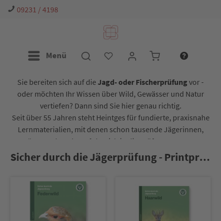
09231 / 4198
Menü
Sie bereiten sich auf die
Jagd- oder Fischerprüfung
vor -
oder möchten Ihr Wissen über Wild, Gewässer und Natur
vertiefen? Dann sind Sie hier genau richtig.
Seit über 55 Jahren steht Heintges für fundierte, praxisnahe
Lernmaterialien, mit denen schon tausende Jägerinnen,
Jäger und Angler erfolgreich in die Prüfung gestartet
sind. Ob Lernheft, App oder Online-Kurs - wir begleiten Sie
Sicher durch die Jägerprüfung - Printprodukte
Schritt für Schritt auf Ihrem Weg.