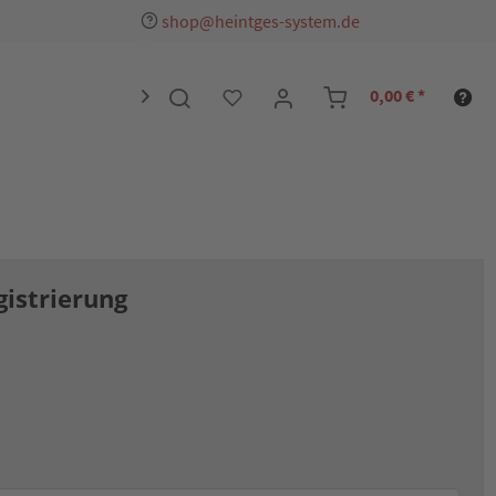
shop@heintges-system.de
0,00 € *

gistrierung