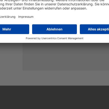
Daten
Ihre Betroffenenrechte sowie sonstige Inform
unter folgendem Link:
https://heintges-shop.de/
Diesen stimme ich zu.