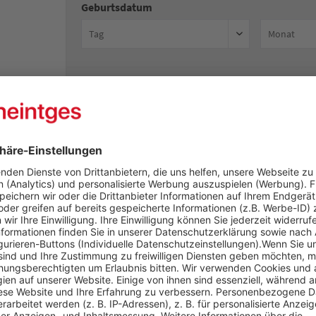
Geburtsdatum
Die
Lieferadresse
weicht von der Rechnungsa
* hierbei handelt es sich um ein Pflichtfeld