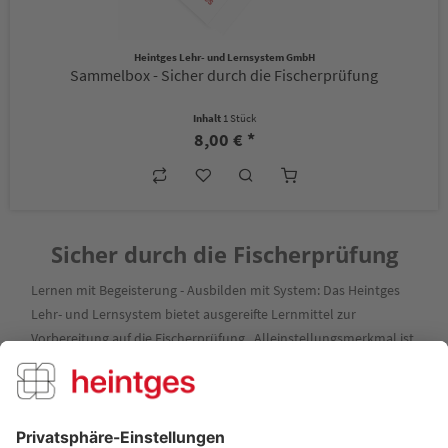
Heintges Lehr- und Lernsystem GmbH
Sammelbox - Sicher durch die Fischerprüfung
Inhalt
1 Stück
8,00 € *
Sicher durch die Fischerprüfung
Lernen mit Begeisterung - Ausbilden mit System: Das Heintges
Lehr- und Lernsystem bietet ausgereifte Lernmittel zur
Vorbereitung auf die Fischerprüfung. Alleinstellungsmerkmal ist
der...
mehr erfahren »