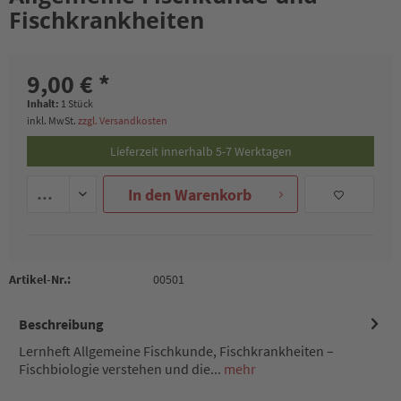
Fischkrankheiten
9,00 € *
Inhalt:
1 Stück
inkl. MwSt.
zzgl. Versandkosten
Lieferzeit innerhalb 5-7 Werktagen
In den
Warenkorb
Artikel-Nr.:
00501
Beschreibung
Lernheft Allgemeine Fischkunde, Fischkrankheiten –
Fischbiologie verstehen und die...
mehr