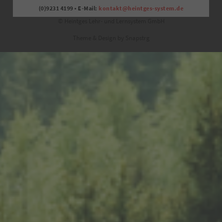
(0)9231 4199 • E-Mail:
kontakt@heintges-system.de
© Heintges Lehr- und Lernsystem GmbH
Theme & Design by Snapstrg