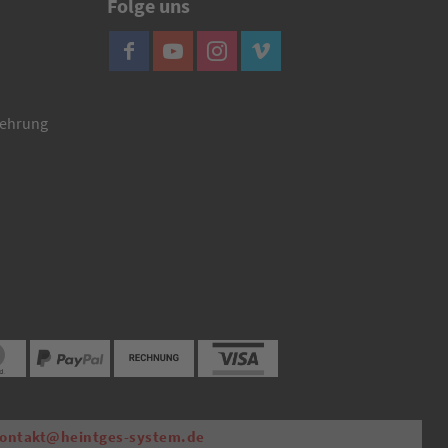
Folge uns
lehrung
ontakt@heintges-system.de