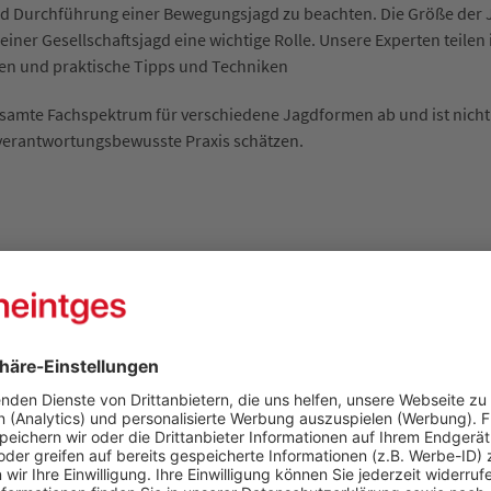
 Durchführung einer Bewegungsjagd zu beachten. Die Größe der Jag
ner Gesellschaftsjagd eine wichtige Rolle. Unsere Experten teilen 
ien und praktische Tipps und Techniken
samte Fachspektrum für verschiedene Jagdformen ab und ist nicht 
d verantwortungsbewusste Praxis schätzen.
fgang Heintges