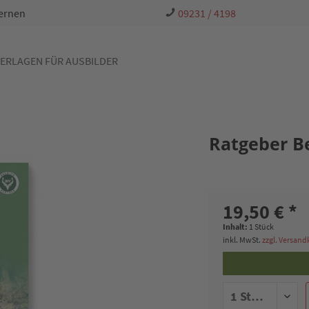
Lernen
09231 / 4198
ERLAGEN FÜR AUSBILDER
Ratgeber B
19,50 € *
Inhalt:
1 Stück
inkl. MwSt.
zzgl. Versan