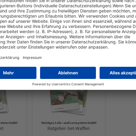
auf Schalenwild"
Kunden kauften auch
system GmbH
Heintges Lehr- und Lernsystem GmbH
et
Ratgeber-Set-Waffen