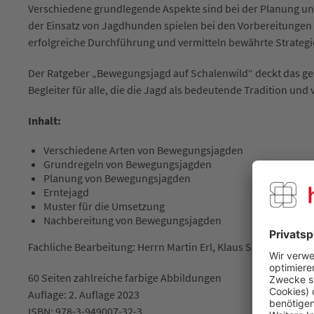
Verschiedene grundlegende Aspekte sind bei der Planung und
der Einsatz von Jagdhunden spielen bei den Vorbereitungen ei
erfolgreiche Durchführung und vermitteln bewährte Strateg
Der Ratgeber „Bewegungsjagd auf Schalenwild“ deckt das ge
Begleiter für alle, die die Jagd als bedeutende Tradition un
Inhalt:
Verschiedene Arten von Bewegungsjagden
Grundregeln von Bewegungsjagden
Planung von Bewegungsjagden
Erntejagd
Muster für die Umsetzung
Nachbereitung von Bewegungsjagden
Fachliche Bearbeitung: Herrn Martin Erl, Klaus Schmidt, Wol
60 Seiten
zahlreiche
farbige Abbildungen
Auflage: 2. Auflage 2023
ISBN: 978-3-949007-32-3