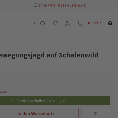
shop@heintges-system.de
0,00 € *

ewegungsjagd auf Schalenwild
dkosten
Lieferzeit innerhalb 5-7 Werktagen
In den
Warenkorb