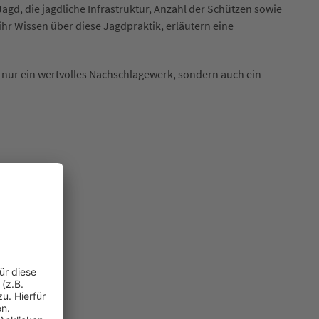
d, die jagdliche Infrastruktur, Anzahl der Schützen sowie
ihr Wissen über diese Jagdpraktik, erläutern eine
nur ein wertvolles Nachschlagewerk, sondern auch ein