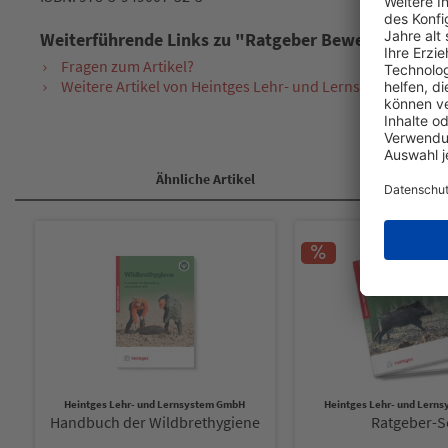
Weiterführende Links zu "Ratgeber Bewegungsjagd 
Fragen zum Artikel?
Weitere Artikel von Heintges Lehr- und Lernsystem GmbH
Ähnliche Artikel
Heintges Lehr- und Lernsystem GmbH
Heintges Lehr- und Lern
Handbuch der Wildbrethygiene
Ratgeber-S