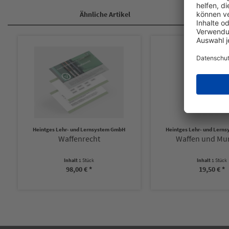
Ähnliche Artikel
Heintges Lehr- und Lernsystem GmbH
Heintges Lehr- und Lern
Waffenrecht
Waffen und Mu
Inhalt
1 Stück
Inhalt
1 Stück
98,00 € *
19,50 € *