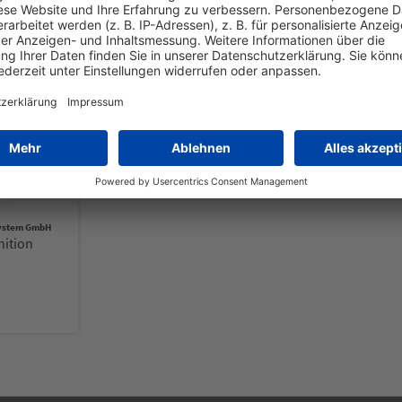
Kunden kauften auch
system GmbH
nition