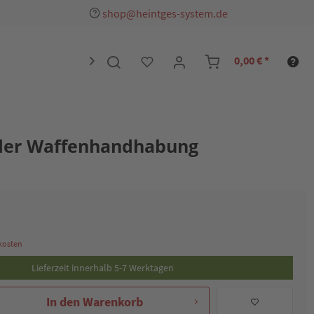
shop@heintges-system.de
0,00 € *

der Waffenhandhabung
dkosten
Lieferzeit innerhalb 5-7 Werktagen
In den
Warenkorb