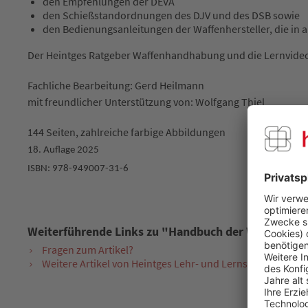
den Empfehlungen der DEVA
den Schießstandordnungen des DJV und des DSB sowie
den Bedienungsanleitungen der Waffenhersteller, die in 
Der Heintges Ratgeber Waffenhandhabung und die Lernvideos 
Fachliche Bearbeitung: Gerd Heilmann
mit freundlicher Unterstützung von: Wolfgang Thiel
144 Seiten,
zahlreiche
farbige Abbildungen
18. Auflage 2025
ISBN: 978-949007-31-6
Weiterführende Links zu "Handbuch der Waffenha
Fragen zum Artikel?
Weitere Artikel von Heintges Lehr- und Lernsystem GmbH