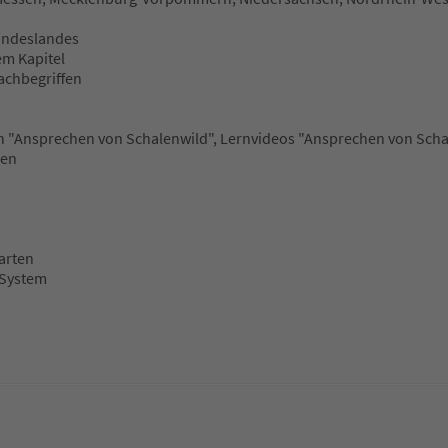
undeslandes
em Kapitel
achbegriffen
en "Ansprechen von Schalenwild", Lernvideos "Ansprechen von Sch
gen
arten
 System