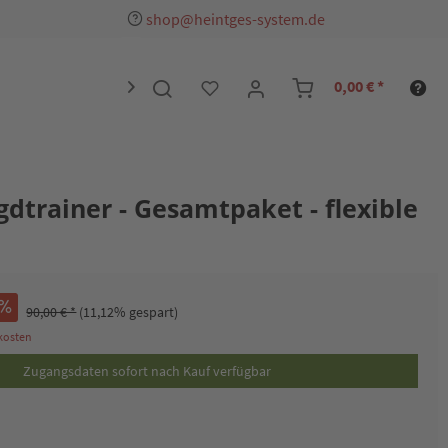
shop@heintges-system.de
0,00 € *

gdtrainer - Gesamtpaket - flexible
90,00 € *
(11,12% gespart)
dkosten
Zugangsdaten sofort nach Kauf verfügbar