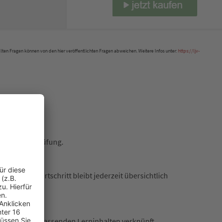
llten Fragen können von den hier veröffentlichten Fragen abweichen. Weitere Infos unter:
https://ljv-
e der Jägerprüfung.
le Lernfortschritt bleibt jederzeit übersichtlich
rekt mit den passenden Lerninhalten verknüpft.