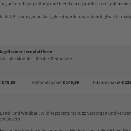
ung auf die Jägerprüfung und bietet ein erprobtes Lernsystem mit 
lität: Es kann genau das gelernt werden, was benötigt wird – maßg
Jagdtrainer Lernplattform
t - alle Module – flexible Zeitpakete
t
€ 79,99
6-Monatspaket
€ 149,99
1-Jahrespaket
€ 23
 Land- und Waldbau, Wildhege; Naturschutz; Versorgen und Verwer
echt Bayern
essen, Mecklenburg-Vorpommern, Niedersachsen, Nordrhein-West