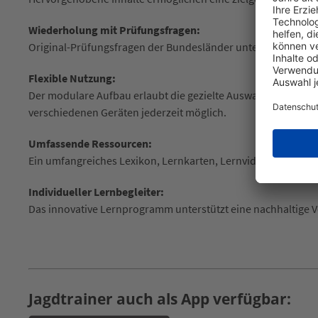
Wiederholung mit Prüfungsfragen:
Original-Prüfungsfragen der Bundesländer unterstützen die 
Flexible Nutzung:
Der modulare Aufbau erlaubt die gezielte Auswahl passender
verschiedenen Geräten jederzeit möglich.
Umfassende Ressourcen:
Ein umfangreiches Lexikon, Lernkarten, Lernvideos zu versc
Individueller Lernbegleiter:
Das innovative Lernprogramm unterstützt eine nachhaltige Vo
Jagdtrainer auch als App verfügbar: