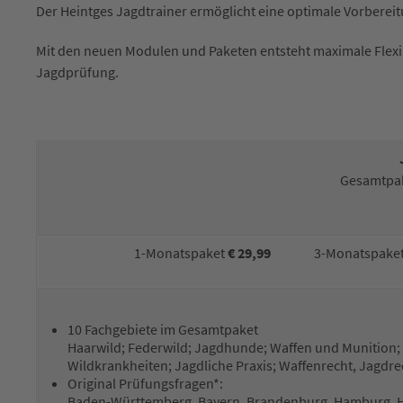
Der Heintges Jagdtrainer ermöglicht eine optimale Vorbereit
Mit den neuen Modulen und Paketen entsteht maximale Flexibi
Jagdprüfung.
Gesamtpake
1-Monatspaket
€ 29,99
3-Monatspake
10 Fachgebiete im Gesamtpaket
Haarwild; Federwild; Jagdhunde; Waffen und Munition;
Wildkrankheiten; Jagdliche Praxis; Waffenrecht, Jagdr
Original Prüfungsfragen*:
Baden-Württemberg, Bayern, Brandenburg, Hamburg, H