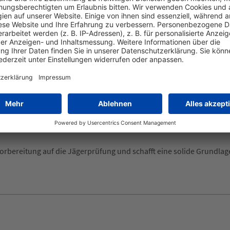
Wissensvertiefung und ermöglichen eine realistische Prüfungssimu
 Pakete entsprechend der eigenen Lernziele. Durch die Synchronis
hiedenen Fachgebieten sowie interaktive Elemente stehen zur Verfü
rbereitung auf die Jägerprüfung und schafft eine solide Grundlage