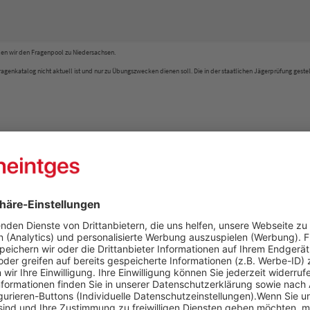
len wir den Fragenpool zu Niedersachsen.
agenkatalog nicht aktuell ist und nur zu Übungszwecken dienen soll. Die in der staatlichen Jägerprüfung geste
gdtrainer
te Vorbereitung. Das System umfasst alle relevanten Themenbereich
en für eine abwechslungsreiche Wissensvermittlung. Der individuel
bereitung. Die Prüfungsfragen der jeweiligen Bundesländer sind di