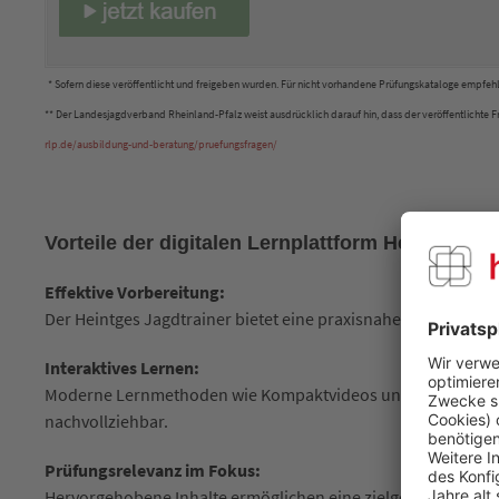
* Sofern diese veröffentlicht und freigeben wurden. Für nicht vorhandene Prüfungskataloge empfeh
** Der Landesjagdverband Rheinland-Pfalz weist ausdrücklich darauf hin, dass der veröffentlichte Fr
rlp.de/ausbildung-und-beratung/pruefungsfragen/
Vorteile der digitalen Lernplattform Heintges Ja
Effektive Vorbereitung:
Der Heintges Jagdtrainer bietet eine praxisnahe und geziel
Interaktives Lernen:
Moderne Lernmethoden wie Kompaktvideos und Lernspiele sorg
nachvollziehbar.
Prüfungsrelevanz im Fokus:
Hervorgehobene Inhalte ermöglichen eine zielgerichtete Vor