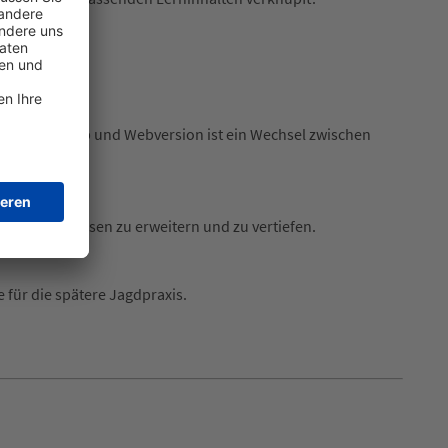
lation.
ation von App und Webversion ist ein Wechsel zwischen
gung, um Wissen zu erweitern und zu vertiefen.
 für die spätere Jagdpraxis.