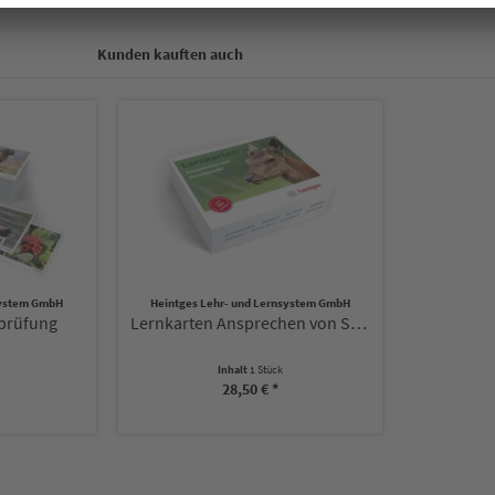
Kunden kauften auch
system GmbH
Heintges Lehr- und Lernsystem GmbH
rprüfung
Lernkarten Ansprechen von Schalenwild
Inhalt
1 Stück
28,50 € *