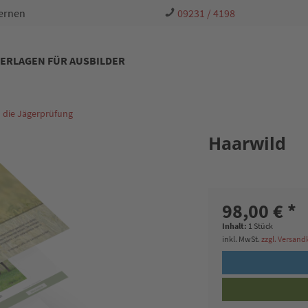
Lernen
09231 / 4198
ERLAGEN FÜR AUSBILDER
h die Jägerprüfung
Haarwild
98,00 € *
Inhalt:
1 Stück
inkl. MwSt.
zzgl. Versan