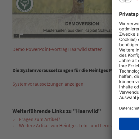
Demo PowerPoint-Vortrag Haarwild starten
Die Systemvoraussetzungen für die Heintges PowerPoint-Vo
Systemvoraussetzungen anzeigen
Weiterführende Links zu "Haarwild"
Fragen zum Artikel?
Weitere Artikel von Heintges Lehr- und Lernsystem GmbH