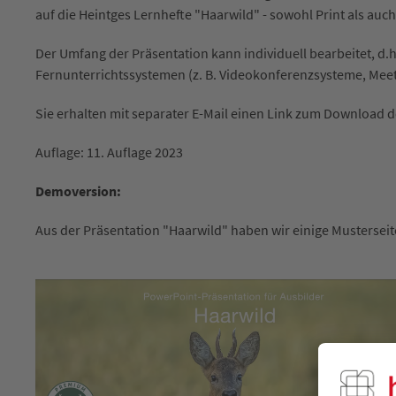
auf die Heintges Lernhefte "Haarwild" - sowohl Print als auch
Der Umfang der Präsentation kann individuell bearbeitet, d.
Fernunterrichtssystemen (z. B. Videokonferenzsysteme, Mee
Sie erhalten mit separater E-Mail einen Link zum Download d
Auflage: 11. Auflage 2023
Demoversion:
Aus der Präsentation "Haarwild" haben wir einige Musterseit