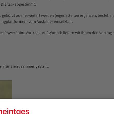
 Digital - abgestimmt.
h. gekürzt oder erweitert werden (eigene Seiten ergänzen, bestehen
tingplattformen) vom Ausbilder einsetzbar.
es PowerPoint-Vortrags. Auf Wunsch liefern wir Ihnen den Vortrag 
en für Sie zusammengestellt.