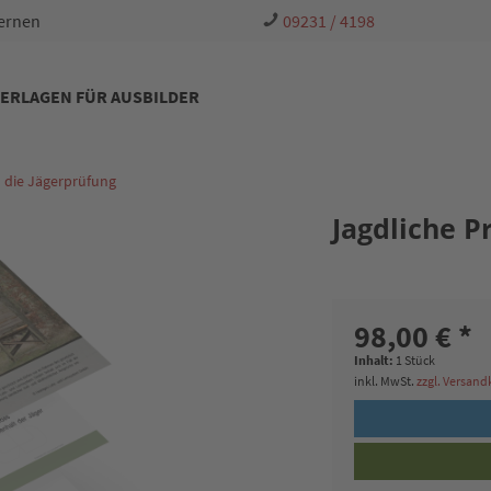
Lernen
09231 / 4198
ERLAGEN FÜR AUSBILDER
h die Jägerprüfung
Jagdliche P
98,00 € *
Inhalt:
1 Stück
inkl. MwSt.
zzgl. Versan