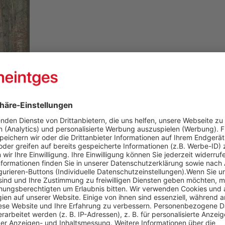
Praxis wurde das Manuskript in den Notizbereich integriert. Diese
en Unterricht halten können, ohne auf ein separates Manuskript z