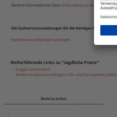
Weitere Informationen dazu:
Information zu den PowerPoint
Die Systemvoraussetzungen für die Heintges PowerPoint-Vo
Systemvoraussetzungen anzeigen
Weiterführende Links zu "Jagdliche Praxis"
Fragen zum Artikel?
Weitere Artikel von Heintges Lehr- und Lernsystem GmbH
Ähnliche Artikel