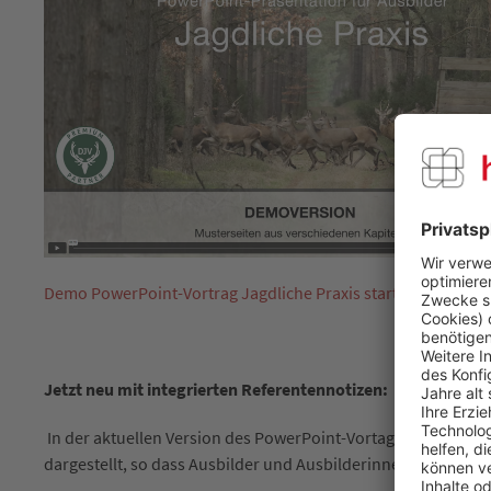
Demo PowerPoint-Vortrag Jagdliche Praxis starten
Jetzt neu mit integrierten Referentennotizen:
In der aktuellen Version des PowerPoint-Vortages Jagdliche 
dargestellt, so dass Ausbilder und Ausbilderinnen bequem d