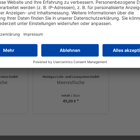
Kunden kauften auch
system GmbH
Heintges Lehr- und Lernsystem GmbH
sche
Meeresfische
Inhalt
1 Stück
49,00 € *