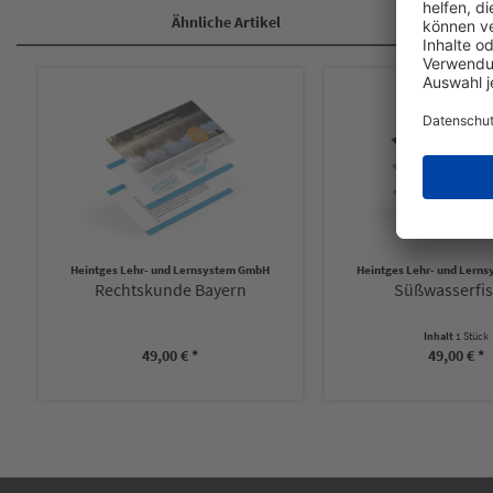
Ähnliche Artikel
Heintges Lehr- und Lernsystem GmbH
Heintges Lehr- und Lern
Rechtskunde Bayern
Süßwasserfi
Inhalt
1 Stück
49,00 € *
49,00 € *