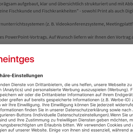
rägsam aufgebaut, klar und übersichtlich strukturiert und mit Abb
eine Fischkunde und Fischkrankheiten" - sowohl Print als auch Digi
rnunterrichtssystemen (z. B. Videokonferenzsysteme, Meetingplatt
es PowerPoint-Vortrags. Auf Wunsch liefern wir Ihnen den Vortrag 
nd Fischkrankheiten"