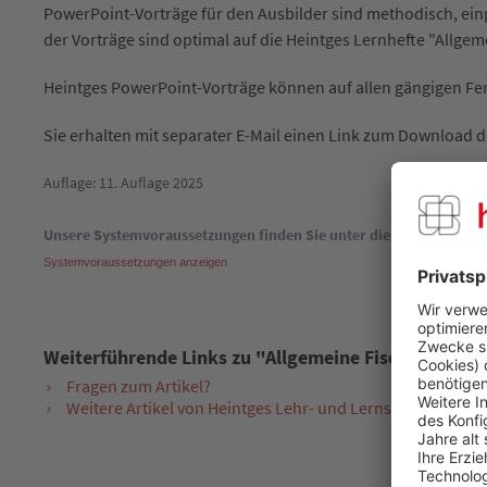
PowerPoint-Vorträge für den Ausbilder sind methodisch, einp
der Vorträge sind optimal auf die Heintges Lernhefte "Allgem
Heintges PowerPoint-Vorträge können auf allen gängigen Fe
Sie erhalten mit separater E-Mail einen Link zum Download d
Auflage: 11. Auflage 2025
Unsere Systemvoraussetzungen finden Sie unter diesem Link:
Systemvoraussetzungen anzeigen
Weiterführende Links zu "Allgemeine Fischkunde u
Fragen zum Artikel?
Weitere Artikel von Heintges Lehr- und Lernsystem GmbH