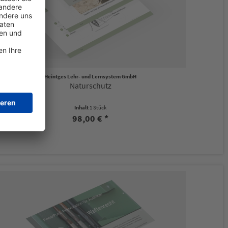
Heintges Lehr- und Lernsystem GmbH
Naturschutz
Inhalt
1 Stück
98,00 € *