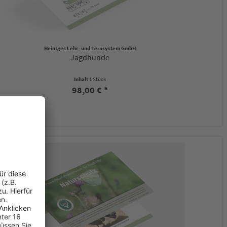
Heintges Lehr- und Lernsystem GmbH
Jagdhunde
Inhalt
1 Stück
98,00 € *