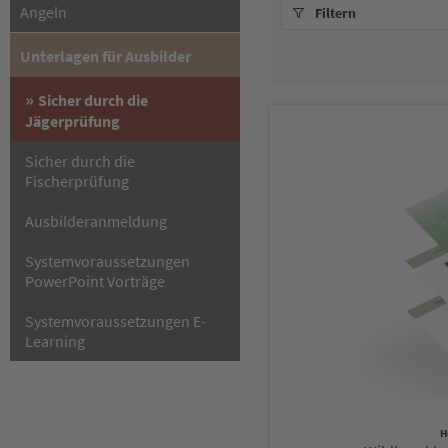
Angeln
Filtern
Unterlagen für Ausbilder
Sicher durch die
Jägerprüfung
Sicher durch die
Fischerprüfung
Ausbilderanmeldung
Systemvoraussetzungen
PowerPoint Vorträge
Systemvoraussetzungen E-
Learning
H