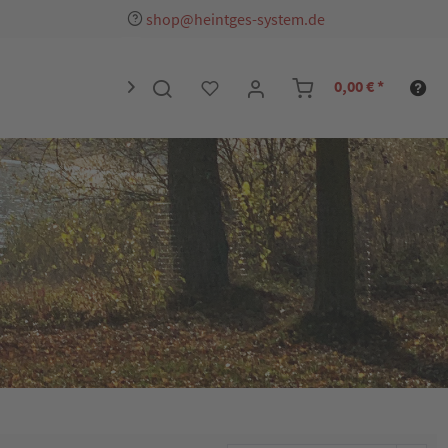
shop@heintges-system.de
0,00 € *
