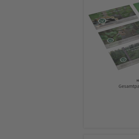
H
Gesamtpak