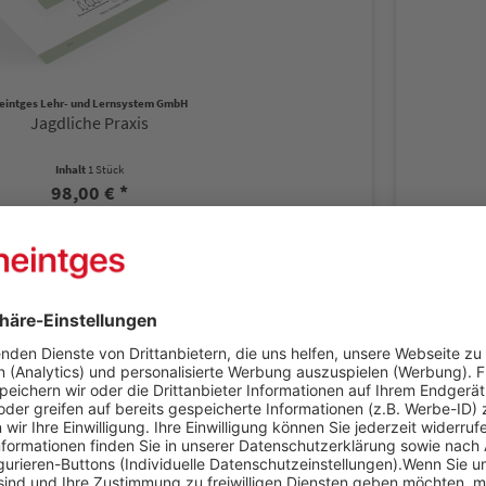
eintges Lehr- und Lernsystem GmbH
Jagdliche Praxis
Inhalt
1 Stück
98,00 € *