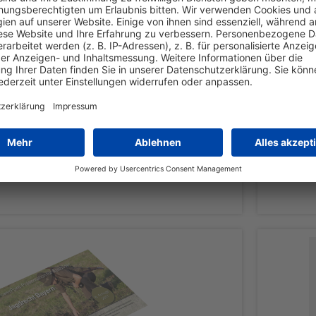
eintges Lehr- und Lernsystem GmbH
nd- und Waldbau, Wildhege
Inhalt
1 Stück
98,00 € *