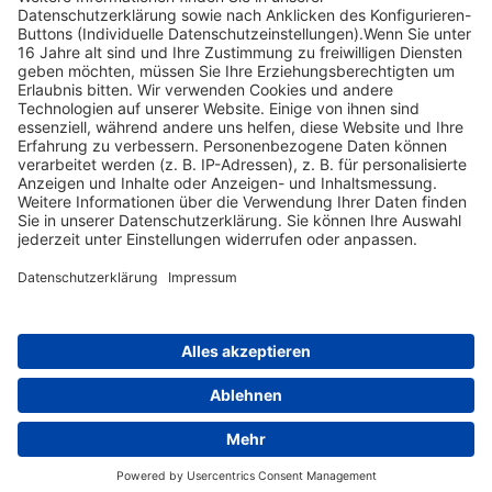
Shop Service
Informationen
Folge uns
Versandpartner
Zahlungsarten
Leopoldstr. 4, 95615 Marktredwitz • Tel.: +49 (0)9231 4198 • Fax: +49
(0)9231 4199 • E-Mail:
kontakt@heintges-system.de
© Heintges Lehr- und Lernsystem GmbH
Theme & Design by Snapstrg