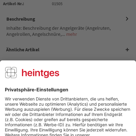
Artikel-Nr.:
01505
Beschreibung
Inhalte: Beschreibung der Angelgeräte (Angelruten,
Angelrollen, Angelschnüre,...
mehr
Ähnliche Artikel
Kunden kauften auch
Kunden haben sich ebenfalls angesehen
Über uns
Service Hotline