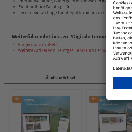
Interaktive Bilder, Bildergalerien sowie Lernvideos vermi
Einblendbare Fachbegriffe
Lernen Sie wichtige Fachbegriffe mit interaktiven Element
Weiterführende Links zu "Digitale Lernunterlage Me
Fragen zum Artikel?
Weitere Artikel von Heintges Lehr- und Lernsystem GmbH
Ähnliche Artikel