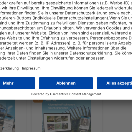
tteln Ihnen anschaulich Wissen.
en wie z. B. ein- und ausblendbare Tabellenspalten.
eresfische"
Kunden kauften auch