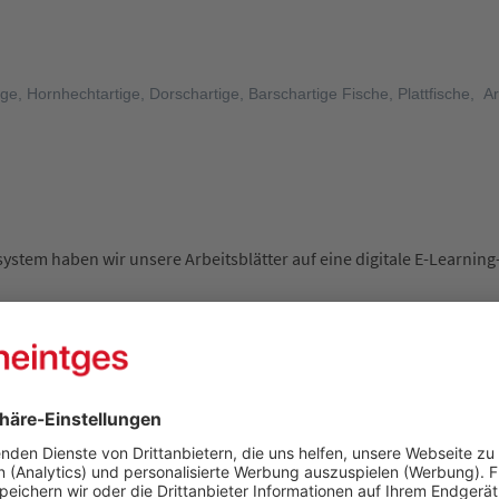
ige, Hornhechtartige, Dorschartige, Barschartige Fische, Plattfische, A
tem haben wir unsere Arbeitsblätter auf eine digitale E-Learning-
 an geeigneter Stelle zum Heintges Jagdtrainer verknüpft.
fett markiert).