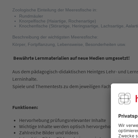
Zoologische Einteilung der Meeresfische in:
Rundmäuler
Knorpelfische (Haiartige, Rochenartige)
Knochenfische (Störartige, Heringsartige, Lachsartige, Aalart
Beschreibung der wichtigsten Meeresfische:
Körper, Fortpflanzung, Lebensweise, Besonderheiten usw.
Bewährte Lernmaterialien auf neue Medien umgesetzt!
Aus dem pädagogisch-didaktischen Heintges Lehr- und Lernsys
Lerninhalte.
Spiele und Thementests zu dem jeweiligen Fachgebiet werden
Funktionen:
Hervorhebung prüfungsrelevanter Inhalte
Wichtige Inhalte werden optisch hervorgehoben (rot oder 
Zahlreiche Bilder und Videos