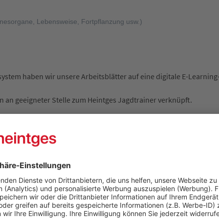
nnesorgane, Lebensweise, Fortpflanzung usw.)
tem haben wir unsere Arbeitsblätter auf eine digitale E-Learning-
 an geeigneter Stelle zum Heintges Jagdtrainer verknüpft.
fett markiert).
tteln Ihnen anschaulich Wissen.
en wie z. B. ein- und ausblendbare Tabellenspalten.