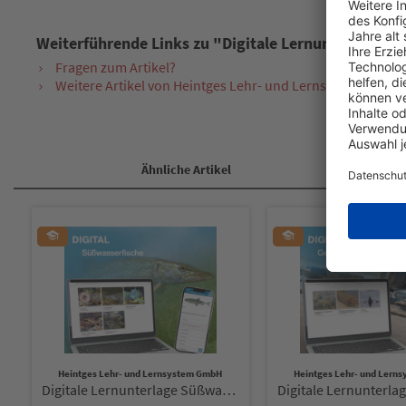
Weiterführende Links zu "Digitale Lernunterlage A
Fragen zum Artikel?
Weitere Artikel von Heintges Lehr- und Lernsystem GmbH
Ähnliche Artikel
Heintges Lehr- und Lernsystem GmbH
Heintges Lehr- und Lern
Digitale Lernunterlage Süßwasserfische