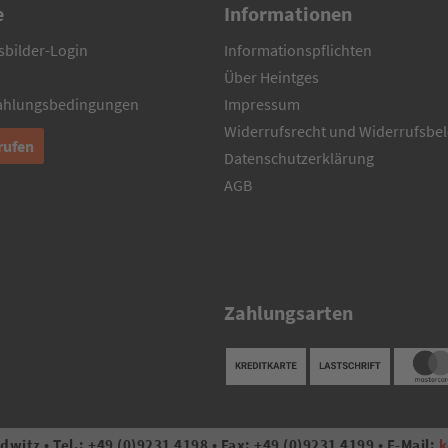
e
Informationen
sbilder-Login
Informationspflichten
Über Heintges
Zahlungsbedingungen
Impressum
Widerrufsrecht und Widerrufsbe
rufen
Datenschutzerklärung
AGB
Zahlungsarten
witz • Tel.: +49 (0)9231 4198 • Fax: +49 (0)9231 4199 • E-Mail:
k