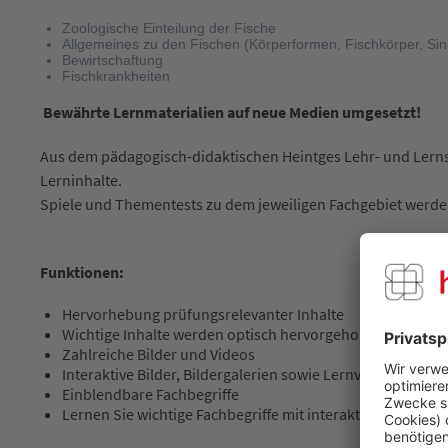
Zoologische Einteilung der Fische
Allgemeines zu den Fischen (Körperformen, Fischkörper, Si
Bewirtschaftung
Fischkrankheiten
Bewährte Lernmaterialien auf neue Medien umgesetzt!
Aus dem pädagogisch-didaktischen Heintges Lehr- und Lernsys
Lerninhalte.
Spiele und Thementests zu dem jeweiligen Fachgebiet werden
Funktionen:
Hervorhebung prüfungsrelevanter Inhalte
Wichtige Inhalte werden optisch hervorgehoben (rot oder 
Zahlreiche Bilder und Videos
Interaktive Bilder, Bildergalerien sowie Lernvideos vermi
Einblendbare Fachbegriffe
Lernen Sie wichtige Fachbegriffe mit interaktiven Element