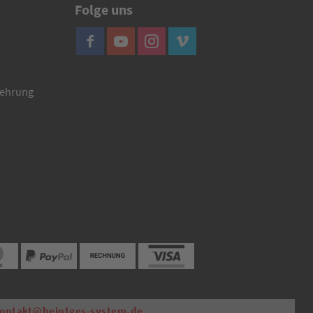
Folge uns
lehrung
ontakt@heintges-system.de