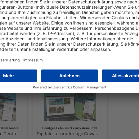
llgemeine Fischkunde und Fischkrankheiten"
Kunden kauften auch
system GmbH
Heintges Lehr- und Lernsystem GmbH
Digitale Lernunterlage Gerätekunde
Digitale Lernunterlage Gewässerkunde