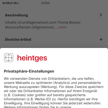
Artikel-Nr.:
01504
Beschreibung
Inhalte: Grundlagenwissen zum Thema Wasser
Wasserpflanzen (Allgemeines) ...
mehr
Ähnliche Artikel
Kunden kauften auch
Kunden haben sich ebenfalls angesehen
Über uns
Service Hotline