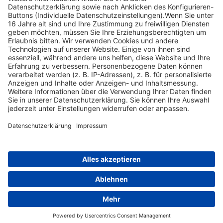
Shop Service
Informationen
Folge uns
Versandpartner
Zahlungsarten
Leopoldstr. 4, 95615 Marktredwitz • Tel.: +49 (0)9231 4198 • Fax: +49
(0)9231 4199 • E-Mail:
kontakt@heintges-system.de
© Heintges Lehr- und Lernsystem GmbH
Theme & Design by Snapstrg