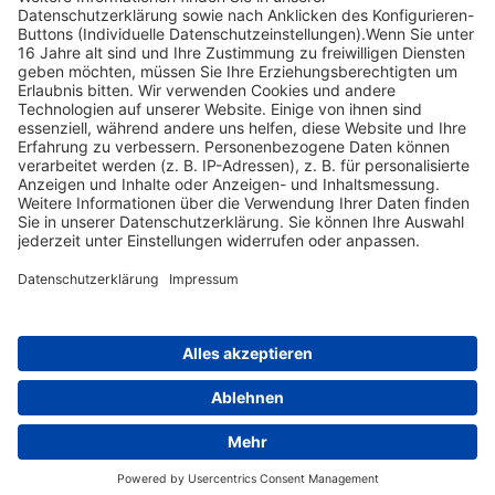
Shop Service
Informationen
Folge uns
Versandpartner
Zahlungsarten
Leopoldstr. 4, 95615 Marktredwitz • Tel.: +49 (0)9231 4198 • Fax: +49
(0)9231 4199 • E-Mail:
kontakt@heintges-system.de
© Heintges Lehr- und Lernsystem GmbH
Theme & Design by Snapstrg