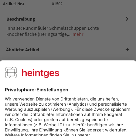
Artikel-Nr.:
01502
Beschreibung
Inhalte: Rundmäuler Schmelzschupper Echte
Knochenfische (Heringsartige,...
mehr
Ähnliche Artikel
Kunden kauften auch
Kunden haben sich ebenfalls angesehen
Über uns
Service Hotline