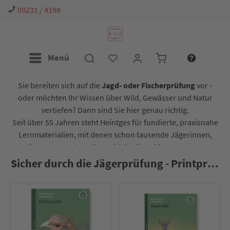
09231 / 4198
Menü
Sie bereiten sich auf die
Jagd- oder Fischerprüfung
vor -
oder möchten Ihr Wissen über Wild, Gewässer und Natur
vertiefen? Dann sind Sie hier genau richtig.
Seit über 55 Jahren steht Heintges für fundierte, praxisnahe
Lernmaterialien, mit denen schon tausende Jägerinnen,
Jäger und Angler erfolgreich in die Prüfung gestartet
sind. Ob Lernheft, App oder Online-Kurs - wir begleiten Sie
Sicher durch die Jägerprüfung - Printprodukte
Schritt für Schritt auf Ihrem Weg.