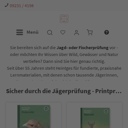
09231 / 4198
Menü
Sie bereiten sich auf die
Jagd- oder Fischerprüfung
vor -
oder möchten Ihr Wissen über Wild, Gewässer und Natur
vertiefen? Dann sind Sie hier genau richtig.
Seit über 55 Jahren steht Heintges für fundierte, praxisnahe
Lernmaterialien, mit denen schon tausende Jägerinnen,
Jäger und Angler erfolgreich in die Prüfung gestartet
sind. Ob Lernheft, App oder Online-Kurs - wir begleiten Sie
Sicher durch die Jägerprüfung - Printprodukte
Schritt für Schritt auf Ihrem Weg.