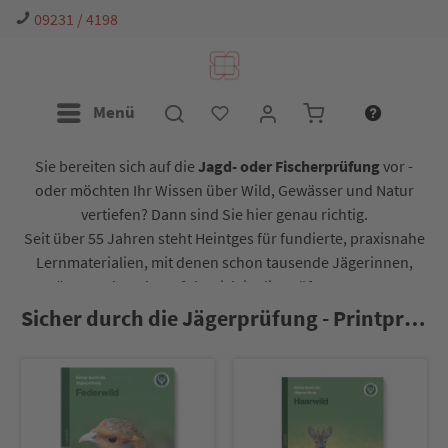
09231 / 4198
Menü
Sie bereiten sich auf die
Jagd- oder Fischerprüfung
vor -
oder möchten Ihr Wissen über Wild, Gewässer und Natur
vertiefen? Dann sind Sie hier genau richtig.
Seit über 55 Jahren steht Heintges für fundierte, praxisnahe
Lernmaterialien, mit denen schon tausende Jägerinnen,
Jäger und Angler erfolgreich in die Prüfung gestartet
sind. Ob Lernheft, App oder Online-Kurs - wir begleiten Sie
Sicher durch die Jägerprüfung - Printprodukte
Schritt für Schritt auf Ihrem Weg.