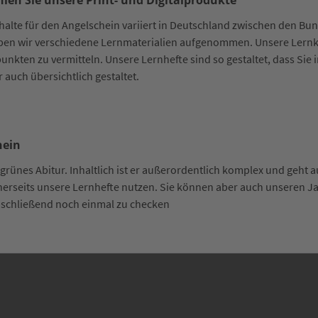
len Sie unsere Print- und Digitalprodukte
te für den Angelschein variiert in Deutschland zwischen den Bund
en wir verschiedene Lernmaterialien aufgenommen. Unsere Lernkar
nkten zu vermitteln. Unsere Lernhefte sind so gestaltet, dass Sie
 auch übersichtlich gestaltet.
hein
rünes Abitur. Inhaltlich ist er außerordentlich komplex und geht a
inerseits unsere Lernhefte nutzen. Sie können aber auch unseren Ja
abschließend noch einmal zu checken