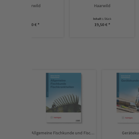
ild
Haarwild
Handbuch der W
Inhalt
1 Stück
Inhalt
1
€ *
19,50 € *
19,50
Allgemeine Fischkunde und Fischkrankheiten
Gerätekunde
Gewässe