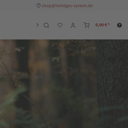
shop@heintges-system.de
0,00 € *
