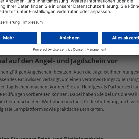
mal auf den Angel- und Jagdschein vor
inen gültigen Angelschein besitzen. Auch die Jagd ist Ihnen nur ge
assendes Fachwissen verlangt, um einen verantwortungsvollen Umg
der Jagdschein machen, können Sie auf Heintges als Partner vertr
die Prüfungen vorbereiten können. Dabei haben Sie bei uns die Wah
tsbücher entscheiden. Wir haben uns hier für die Aufteilung nach
igitale Lernplattform sowie praktische Lernkarten.