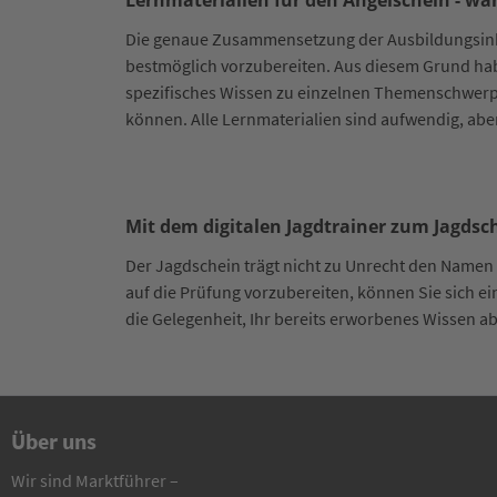
Lernmaterialien für den Angelschein - wäh
Die genaue Zusammensetzung der Ausbildungsinhal
bestmöglich vorzubereiten. Aus diesem Grund hab
spezifisches Wissen zu einzelnen Themenschwerpu
können. Alle Lernmaterialien sind aufwendig, aber
Mit dem digitalen Jagdtrainer zum Jagdsc
Der Jagdschein trägt nicht zu Unrecht den Namen g
auf die Prüfung vorzubereiten, können Sie sich e
die Gelegenheit, Ihr bereits erworbenes Wissen 
Über uns
Wir sind Marktführer –