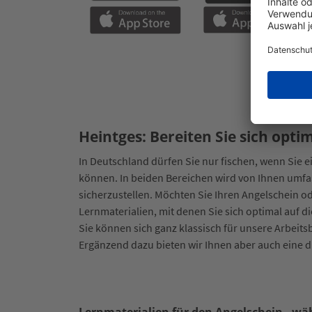
Heintges: Bereiten Sie sich opti
In Deutschland dürfen Sie nur fischen, wenn Sie e
können. In beiden Bereichen wird von Ihnen umf
sicherzustellen. Möchten Sie Ihren Angelschein o
Lernmaterialien, mit denen Sie sich optimal auf 
Sie können sich ganz klassisch für unsere Arbei
Ergänzend dazu bieten wir Ihnen aber auch eine d