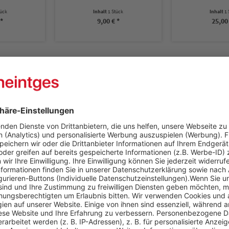
 Stück
Inhalt
1 Stück
Inhal
 € *
25,00 € *
9,0
und Angeln