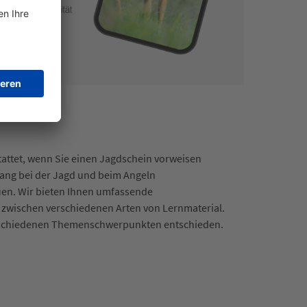
stattet, wenn Sie einen Jagdschein vorweisen
ang bei der Jagd und beim Angeln
auen. Wir bieten Ihnen umfassende
l zwischen verschiedenen Arten von Lernmaterial.
 verschiedenen Themenschwerpunkten entschieden.