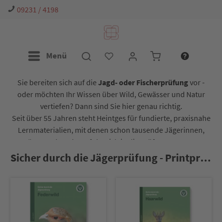
09231 / 4198
Menü
Sie bereiten sich auf die
Jagd- oder Fischerprüfung
vor -
oder möchten Ihr Wissen über Wild, Gewässer und Natur
vertiefen? Dann sind Sie hier genau richtig.
Seit über 55 Jahren steht Heintges für fundierte, praxisnahe
Lernmaterialien, mit denen schon tausende Jägerinnen,
Jäger und Angler erfolgreich in die Prüfung gestartet
sind. Ob Lernheft, App oder Online-Kurs - wir begleiten Sie
Sicher durch die Jägerprüfung - Printprodukte
Schritt für Schritt auf Ihrem Weg.