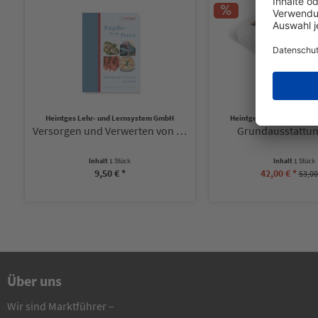
Heintges Lehr- und Lernsystem GmbH
Heintges Lehr- und Lern
Versorgen und Verwerten von Fisch
Grundausstattun
Inhalt
1 Stück
Inhalt
1 Stück
9,50 € *
42,00 € *
53,00
Über uns
Wir sind Marktführer –