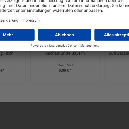
system GmbH
Heintges Lehr- und Lernsystem GmbH
Heintges 
g Fisch
Rechtskunde Bayern
Inhalt
1 Stück
9,00 € *
 € *