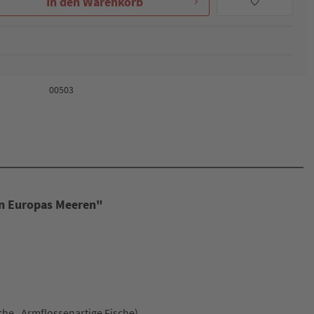
In den
Warenkorb
00503
in Europas Meeren"
sche, Armflossenartige Fische)