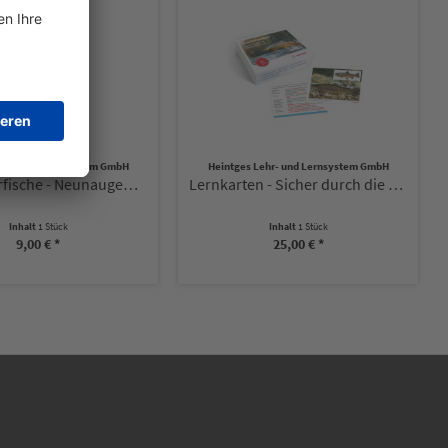
Lehr- und Lernsystem GmbH
Heintges Lehr- und Lernsystem GmbH
Süßwasserfische - Neunaugen, Fische, Krebse und...
Lernkarten - Sicher durch die Fischerprüfung
Inhalt
1 Stück
Inhalt
1 Stück
9,00 € *
25,00 € *