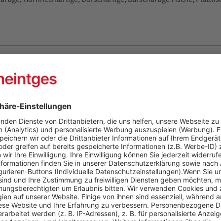
igsten Neunaugen, Fische, Krebse, Kopffüßer und Muschel
Kunden