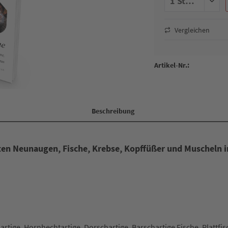
Vergleichen
Artikel-Nr.:
Beschreibung
ten Neunaugen, Fische, Krebse, Kopffüßer und Muscheln 
artige, Hornhechtartige, Dorschartige, Barschartige Fische, Plattfi