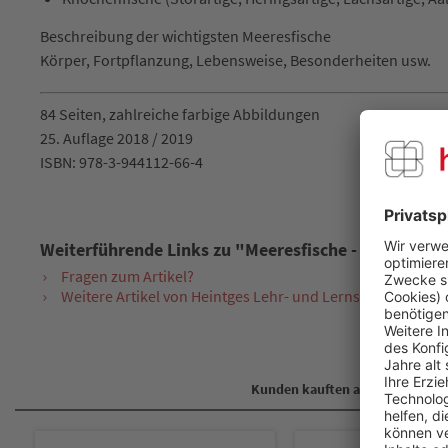
Beschreibung der wichtigsten Meeresfische
Körper, Fortpflanzung, Lebensweise, Besonderheiten usw.
84 Seiten,
zahlreiche farbige Abbildungen
25. Auflage 2018 / 2019
ISBN: 978-3-944112-66-4
Weiterführende Links zu "Meeresfische - Die wicht
Fragen zum Artikel?
Weitere Artikel von Heintges Lehr- und Lernsystem GmbH
Kunden kauften auch