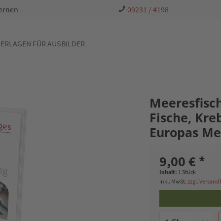
Lernen
09231 / 4198
ERLAGEN FÜR AUSBILDER
Meeresfisch
Fische, Kre
Europas Me
9,00 € *
Inhalt:
1 Stück
inkl. MwSt.
zzgl. Versan