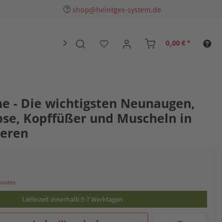
shop@heintges-system.de
0,00 € *

e - Die wichtigsten Neunaugen,
bse, Kopffüßer und Muscheln in
eren
dkosten
Lieferzeit innerhalb 5-7 Werktagen