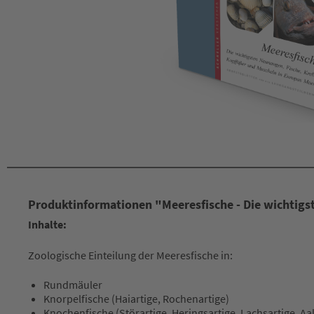
Produktinformationen "Meeresfische - Die wichtigs
Inhalte:
Zoologische Einteilung der Meeresfische in:
Rundmäuler
Knorpelfische (Haiartige, Rochenartige)
Knochenfische (Störartige, Heringsartige, Lachsartige, Aal